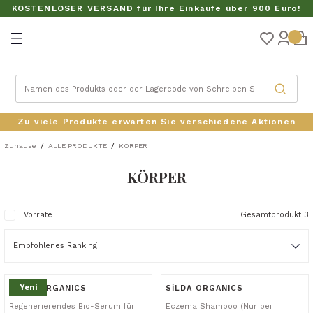
KOSTENLOSER VERSAND für Ihre Einkäufe über 900 Euro!
zurück
UKTE
Zu viele Produkte erwarten Sie verschiedene Aktionen
Zuhause
ALLE PRODUKTE
KÖRPER
KÖRPER
 SETS
Vorräte
Gesamtprodukt 3
Yeni
SİLDA ORGANICS
SİLDA ORGANICS
Regenerierendes Bio-Serum für
Eczema Shampoo (Nur bei