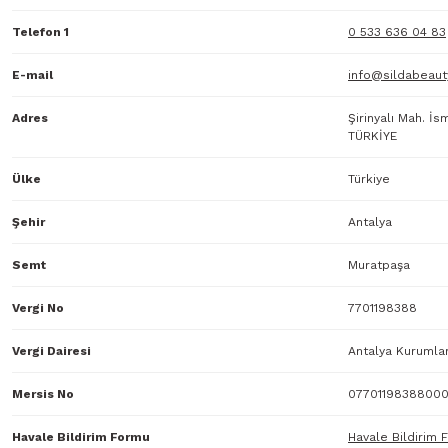
Telefon 1
0 533 636 04 83
E-mail
info@sildabeaut
Adres
Şirinyalı Mah. İ
TÜRKİYE
Ülke
Türkiye
Şehir
Antalya
Semt
Muratpaşa
Vergi No
7701198388
Vergi Dairesi
Antalya Kurumlar
Mersis No
07701198388000
Havale Bildirim Formu
Havale Bildirim 