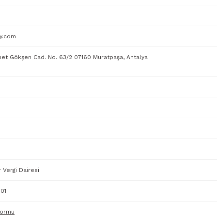
y.com
smet Gökşen Cad. No. 63/2 07160 Muratpaşa, Antalya
 Vergi Dairesi
01
Formu