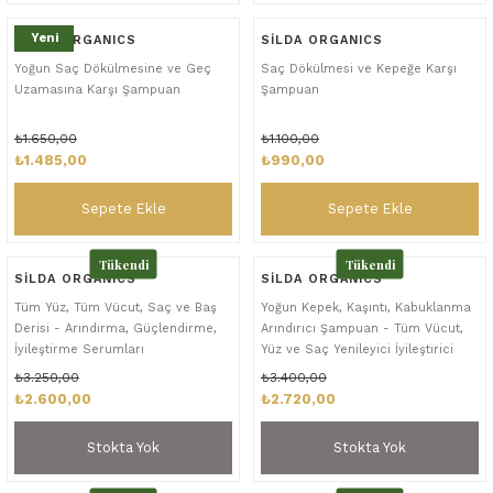
Yeni
SİLDA ORGANICS
SİLDA ORGANICS
Yoğun Saç Dökülmesine ve Geç
Saç Dökülmesi ve Kepeğe Karşı
Uzamasına Karşı Şampuan
Şampuan
₺1.650,00
₺1.100,00
₺1.485,00
₺990,00
Sepete Ekle
Sepete Ekle
Tükendi
Tükendi
SİLDA ORGANICS
SİLDA ORGANICS
Tüm Yüz, Tüm Vücut, Saç ve Baş
Yoğun Kepek, Kaşıntı, Kabuklanma
Derisi - Arındırma, Güçlendirme,
Arındırıcı Şampuan - Tüm Vücut,
İyileştirme Serumları
Yüz ve Saç Yenileyici İyileştirici
Serum
₺3.250,00
₺3.400,00
₺2.600,00
₺2.720,00
Stokta Yok
Stokta Yok