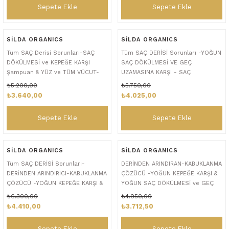
Sepete Ekle
Sepete Ekle
SİLDA ORGANICS
SİLDA ORGANICS
Tüm SAÇ Derisi Sorunları-SAÇ
Tüm SAÇ DERİSİ Sorunları -YOĞUN
DÖKÜLMESİ ve KEPEĞE KARŞI
SAÇ DÖKÜLMESİ VE GEÇ
Şampuan & YÜZ ve TÜM VÜCUT-
UZAMASINA KARŞI - SAÇ
SAÇ ve BAŞ DERİSİ için Serum Seti
DÖKÜLMESİ VE KEPEK Şampuan
₺5.200,00
₺5.750,00
- 4'lü Set
Seti & YÜZ ve TÜM VÜCUT - SAÇ
₺3.640,00
₺4.025,00
ve BAŞ DERİSİ için Serum Seti -
4'lü Set
Sepete Ekle
Sepete Ekle
SİLDA ORGANICS
SİLDA ORGANICS
Tüm SAÇ DERİSİ Sorunları-
DERİNDEN ARINDIRAN-KABUKLANMA
DERİNDEN ARINDIRICI-KABUKLANMA
ÇÖZÜCÜ -YOĞUN KEPEĞE KARŞI &
ÇÖZÜCÜ -YOĞUN KEPEĞE KARŞI &
YOĞUN SAÇ DÖKÜLMESİ ve GEÇ
YOĞUN SAÇ DÖKÜLMESİ ve GEÇ
UZAMASINA KARŞI Şampuan Seti
₺6.300,00
₺4.950,00
UZAMASINA Karşı Şampuan Seti &
₺4.410,00
₺3.712,50
YÜZ ve TÜM VÜCUT - SAÇ ve BAŞ
DERİSİ için Serum Seti
Sepete Ekle
Sepete Ekle