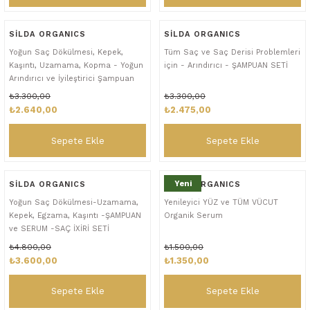
SİLDA ORGANICS
SİLDA ORGANICS
Yoğun Saç Dökülmesi, Kepek,
Tüm Saç ve Saç Derisi Problemleri
Kaşıntı, Uzamama, Kopma - Yoğun
için - Arındırıcı - ŞAMPUAN SETİ
Arındırıcı ve İyileştirici Şampuan
₺3.300,00
₺3.300,00
₺2.640,00
₺2.475,00
Sepete Ekle
Sepete Ekle
Yeni
SİLDA ORGANICS
SİLDA ORGANICS
Yoğun Saç Dökülmesi-Uzamama,
Yenileyici YÜZ ve TÜM VÜCUT
Kepek, Egzama, Kaşıntı -ŞAMPUAN
Organik Serum
ve SERUM -SAÇ İXİRİ SETİ
₺4.800,00
₺1.500,00
₺3.600,00
₺1.350,00
Sepete Ekle
Sepete Ekle