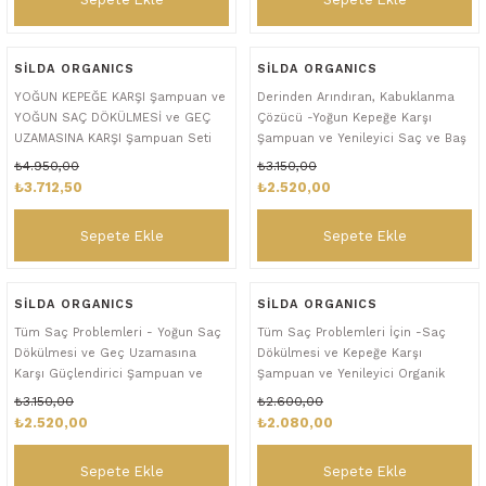
SİLDA ORGANICS
SİLDA ORGANICS
YOĞUN KEPEĞE KARŞI Şampuan ve
Derinden Arındıran, Kabuklanma
YOĞUN SAÇ DÖKÜLMESİ ve GEÇ
Çözücü -Yoğun Kepeğe Karşı
UZAMASINA KARŞI Şampuan Seti
Şampuan ve Yenileyici Saç ve Baş
Derisi Serum Seti
₺4.950,00
₺3.150,00
₺3.712,50
₺2.520,00
Sepete Ekle
Sepete Ekle
SİLDA ORGANICS
SİLDA ORGANICS
Tüm Saç Problemleri - Yoğun Saç
Tüm Saç Problemleri İçin -Saç
Dökülmesi ve Geç Uzamasına
Dökülmesi ve Kepeğe Karşı
Karşı Güçlendirici Şampuan ve
Şampuan ve Yenileyici Organik
Yenileyici Organik Saç ve Baş
Saç ve Baş Derisi Serum Seti
₺3.150,00
₺2.600,00
Derisi Serum Seti
₺2.520,00
₺2.080,00
Sepete Ekle
Sepete Ekle