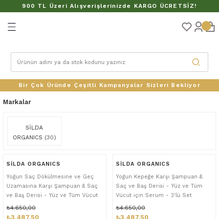
900 TL Üzeri Alışverişlerinizde KARGO ÜCRETSİZ!
Geri Dön
Bir Çok Üründe Çeşitli Kampanyalar Sizleri Bekliyor
Markalar
SİLDA
LER
ORGANICS
(30)
SİLDA ORGANICS
SİLDA ORGANICS
Yoğun Saç Dökülmesine ve Geç
Yoğun Kepeğe Karşı Şampuan &
Uzamasına Karşı Şampuan & Saç
Saç ve Baş Derisi - Yüz ve Tüm
ve Baş Derisi - Yüz ve Tüm Vücut
Vücut için Serum - 3'lü Set
için Serum - 3'lü Set
₺4.650,00
₺4.650,00
₺3.487,50
₺3.487,50