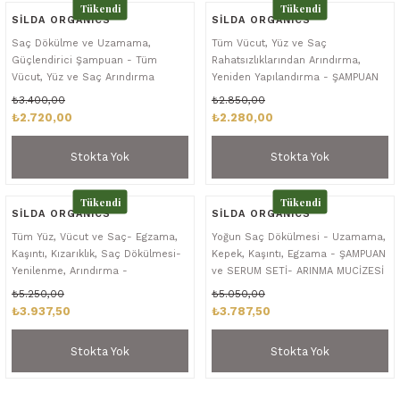
Tükendi
Tükendi
SİLDA ORGANICS
SİLDA ORGANICS
Saç Dökülme ve Uzamama,
Tüm Vücut, Yüz ve Saç
Güçlendirici Şampuan - Tüm
Rahatsızlıklarından Arındırma,
Vücut, Yüz ve Saç Arındırma
Yeniden Yapılandırma - ŞAMPUAN
Serumu
ve SERUM SETİ
₺3.400,00
₺2.850,00
₺2.720,00
₺2.280,00
Stokta Yok
Stokta Yok
Tükendi
Tükendi
SİLDA ORGANICS
SİLDA ORGANICS
Tüm Yüz, Vücut ve Saç- Egzama,
Yoğun Saç Dökülmesi - Uzamama,
Kaşıntı, Kızarıklık, Saç Dökülmesi-
Kepek, Kaşıntı, Egzama - ŞAMPUAN
Yenilenme, Arındırma -
ve SERUM SETİ- ARINMA MUCİZESİ
SERUM SETİ
₺5.250,00
₺5.050,00
₺3.937,50
₺3.787,50
Stokta Yok
Stokta Yok