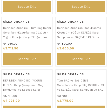
Sepete Ekle
Sepete Ekle
SİLDA ORGANICS
SİLDA ORGANICS
Derinden Arındırıcı -Tüm Baş Derisi
Derinden Arındıran, Kabuklanma
Sorunları -Kabuklanma Çözücü -
Çözücü - YOĞUN KEPEĞE Karşı
Yoğun Kepeğe Karşı 3'lü Şampuan
Şampuan ve SAÇ VE BAŞ Derisi
Seti
Serum Seti
₺4.950,00
₺4.800,00
₺3.712,50
₺3.600,00
Sepete Ekle
Sepete Ekle
SİLDA ORGANICS
SİLDA ORGANICS
DERİNDEN ARINDIRICI YOĞUN
Tüm SAÇ ve BAŞ DERİSİ
KEPEĞE Karşı Şampuan - Saç
Sorunlarına Karşı SAÇ DÖKÜLMESİ
Dökülmesi ve Kepeğe Karşı
ve KEPEĞE Karşı Şampuan ve SAÇ
Şampuan Seti & YÜZ ve TÜM
ve BAŞ DERİSİ Yenileyici Organik
₺5.750,00
₺3.700,00
VÜCUT - SAÇ ve BAŞ DERİSİ için
Serum- 3'lü Set
₺4.025,00
₺2.775,00
Serum Seti