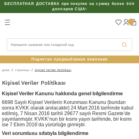
БЕСПЛАТНАЯ ДОСТАВКА при покупке на сумму более 900
Вернуться
долларов США!
КТЫ
Поднятая предвыборная кампания
дома
страницы
Kişisel Veriler Politikası
Kişisel Veriler Politikası
АБОРЫ
Kişisel Veriler Kanunu hakkında genel bilgilendirme
6698 Sayılı Kişisel Verilerin Korunması Kanunu (bundan
sonra KVKK olarak anılacaktır) 24 Mart 2016 tarihinde kabul
edilmiş, 7 Nisan 2016 tarihli 29677 sayılı Resmi Gazete’de
yayınlanmıştır. KVKK’nun bir kısmı yayın tarihinde, bir kısmı
ise 7 Ekim 2016’da yürürlüğe girmiştir.
Veri sorumlusu sıfatıyla bilgilendirme