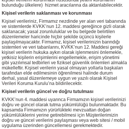
bulunduğu ülkelere)
hizmet aracılarına da aktarılabilecektir.
Kişisel verilerin saklanması ve korunması
Kişisel verileriniz, Firmamız nezdinde yer alan veri tabanında
ve sistemlerde KVKK’nun 12. maddesi gereğince gizli olarak
saklanacak; yasal zorunluluklar ve bu belgede belirtilen
düzenlemeler haricinde hiçbir şekilde üçüncü kişilerle
paylaşılmayacaktır. Firmamız, kişisel verilerinizin barındığı
sistemleri ve veri tabanlarını, KVKK’nun 12. Maddesi gereği
kişisel verilerin hukuka aykırı olarak işlenmesini önlemekle,
yetkisiz kişilerin erişimlerini engellemekle, erişim yönetimi
gibi yazılımsal tedbirleri ve fiziksel güvenlik önlemleri almakla
mükelleftir. Kişisel verilerin yasal olmayan yollarla başkaları
tarafından elde edilmesinin öğrenilmesi halinde durum
derhal, yasal düzenlemeye uygun ve yazılı olarak Kişisel
Verileri Koruma Kurulu’na bildirilecektir.
Kişisel verilerin güncel ve doğru tutulması
KVKK’nun 4. maddesi uyarınca Firmamızın kişisel verilerinizi
doğru ve güncel olarak tutma yükümlülüğü bulunmaktadır. Bu
kapsamda Firmamızın yürürlükteki mevzuattan doğan
yükümlülüklerini yerine getirebilmesi için Müşterilerimizin
doğru ve güncel verilerini paylaşması veya web sitesi / mobil
uygulama üzerinden güncellemesi gerekmektedir.