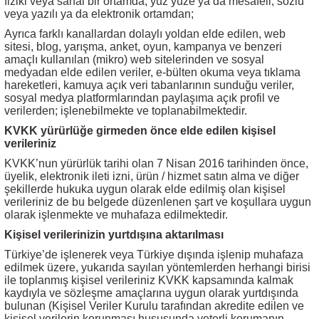
fiziki veya sanal bir ortamda, yüz yüze ya da mesafeli, sözlü
veya yazılı ya da elektronik ortamdan;
Ayrıca farklı kanallardan dolaylı yoldan elde edilen, web
sitesi, blog, yarışma, anket, oyun, kampanya ve benzeri
amaçlı kullanılan (mikro) web sitelerinden ve sosyal
medyadan elde edilen veriler, e-bülten okuma veya tıklama
hareketleri, kamuya açık veri tabanlarının sunduğu veriler,
sosyal medya platformlarından paylaşıma açık profil ve
verilerden; işlenebilmekte ve toplanabilmektedir.
KVKK yürürlüğe girmeden önce elde edilen kişisel
verileriniz
KVKK’nun yürürlük tarihi olan 7 Nisan 2016 tarihinden önce,
üyelik, elektronik ileti izni, ürün / hizmet satın alma ve diğer
şekillerde hukuka uygun olarak elde edilmiş olan kişisel
verileriniz de bu belgede düzenlenen şart ve koşullara uygun
olarak işlenmekte ve muhafaza edilmektedir.
Kişisel verilerinizin yurtdışına aktarılması
Türkiye’de işlenerek veya Türkiye dışında işlenip muhafaza
edilmek üzere, yukarıda sayılan yöntemlerden herhangi birisi
ile toplanmış kişisel verileriniz KVKK kapsamında kalmak
kaydıyla ve sözleşme amaçlarına uygun olarak yurtdışında
bulunan (Kişisel Veriler Kurulu tarafından akredite edilen ve
kişisel verilerin korunması hususunda yeterli korumanın