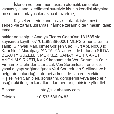
İşlenen verilerin münhasıran otomatik sistemler
vasıtasıyla analiz edilmesi suretiyle kişinin kendisi aleyhine
bir sonucun ortaya çıkmasına itiraz etme,
Kişisel verilerin kanuna aykırı olarak işlenmesi
sebebiyle zarara uğraması hâlinde zararın giderilmesini talep
etme,
haklarına sahiptir. Antalya Ticaret Odası’nın 131685 sicil
sayısında kayıtlı, 0770119838800001 MERSİS numarasına
sahip, Şirinyalı Mah. İsmet Gökşen Cad. Kurt Apt. No:63 İç
Kapı No: 2 Muratpaşa/ANTALYA
adresinde bulunan SİLDA
BEAUTY GÜZELLİK MERKEZİ SANAYİ VE TİCARET
ANONİM ŞİRKETİ, KVKK kapsamında Veri Sorumlusu’dur.
Firmamız tarafından atanacak Veri Sorumlusu Temsilcisi,
yasal altyapı sağlandığında Veri Sorumluları Sicilinde ve bu
belgenin bulunduğu internet adresinde ilan edilecektir.
Kişisel Veri Sahipleri, sorularını, görüşlerini veya taleplerini
aşağıdaki iletişim kanallarından herhangi birisine yöneltebilir:
E.posta
: info@sildabeauty.com
Telefon
: 0 533 636 04 83