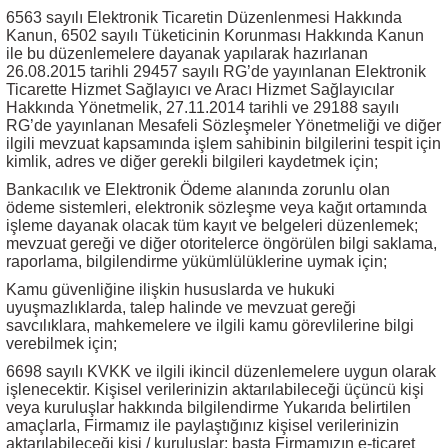
6563 sayılı Elektronik Ticaretin Düzenlenmesi Hakkında
Kanun, 6502 sayılı Tüketicinin Korunması Hakkında Kanun
ile bu düzenlemelere dayanak yapılarak hazırlanan
26.08.2015 tarihli 29457 sayılı RG’de yayınlanan Elektronik
Ticarette Hizmet Sağlayıcı ve Aracı Hizmet Sağlayıcılar
Hakkında Yönetmelik, 27.11.2014 tarihli ve 29188 sayılı
RG’de yayınlanan Mesafeli Sözleşmeler Yönetmeliği ve diğer
ilgili mevzuat kapsamında işlem sahibinin bilgilerini tespit için
kimlik, adres ve diğer gerekli bilgileri kaydetmek için;
Bankacılık ve Elektronik Ödeme alanında zorunlu olan
ödeme sistemleri, elektronik sözleşme veya kağıt ortamında
işleme dayanak olacak tüm kayıt ve belgeleri düzenlemek;
mevzuat gereği ve diğer otoritelerce öngörülen bilgi saklama,
raporlama, bilgilendirme yükümlülüklerine uymak için;
Kamu güvenliğine ilişkin hususlarda ve hukuki
uyuşmazlıklarda, talep halinde ve mevzuat gereği
savcılıklara, mahkemelere ve ilgili kamu görevlilerine bilgi
verebilmek için;
6698 sayılı KVKK ve ilgili ikincil düzenlemelere uygun olarak
işlenecektir. Kişisel verilerinizin aktarılabileceği üçüncü kişi
veya kuruluşlar hakkında bilgilendirme Yukarıda belirtilen
amaçlarla, Firmamız ile paylaştığınız kişisel verilerinizin
aktarılabileceği kişi / kuruluşlar; başta Firmamızın e-ticaret