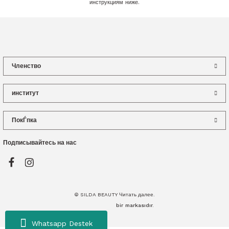
инструкциям ниже.
Членство
институт
ПокЃпка
Подписывайтесь на нас
© SILDA BEAUTY Читать далее.
bir
markasıdır.
Whatsapp Destek