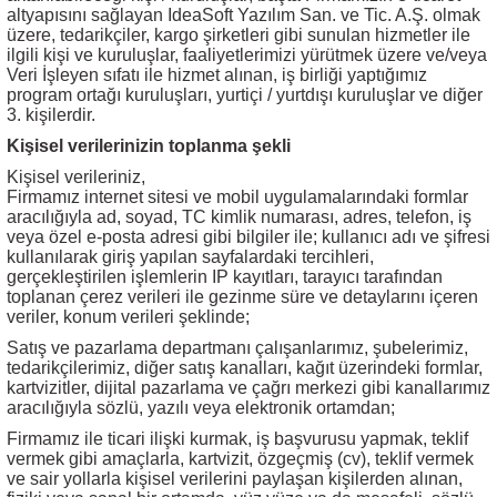
altyapısını sağlayan IdeaSoft Yazılım San. ve Tic. A.Ş. olmak
üzere, tedarikçiler, kargo şirketleri gibi sunulan hizmetler ile
ilgili kişi ve kuruluşlar, faaliyetlerimizi yürütmek üzere ve/veya
Veri İşleyen sıfatı ile hizmet alınan, iş birliği yaptığımız
program ortağı kuruluşları, yurtiçi / yurtdışı kuruluşlar ve diğer
3. kişilerdir.
Kişisel verilerinizin toplanma şekli
Kişisel verileriniz,
Firmamız internet sitesi ve mobil uygulamalarındaki formlar
aracılığıyla ad, soyad, TC kimlik numarası, adres, telefon, iş
veya özel e-posta adresi gibi bilgiler ile; kullanıcı adı ve şifresi
kullanılarak giriş yapılan sayfalardaki tercihleri,
gerçekleştirilen işlemlerin IP kayıtları, tarayıcı tarafından
toplanan çerez verileri ile gezinme süre ve detaylarını içeren
veriler, konum verileri şeklinde;
Satış ve pazarlama departmanı çalışanlarımız, şubelerimiz,
tedarikçilerimiz, diğer satış kanalları, kağıt üzerindeki formlar,
kartvizitler, dijital pazarlama ve çağrı merkezi gibi kanallarımız
aracılığıyla sözlü, yazılı veya elektronik ortamdan;
Firmamız ile ticari ilişki kurmak, iş başvurusu yapmak, teklif
vermek gibi amaçlarla, kartvizit, özgeçmiş (cv), teklif vermek
ve sair yollarla kişisel verilerini paylaşan kişilerden alınan,